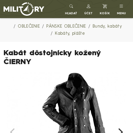
Army shop MILITARY RANGE SK
HĽADAŤ
ÚČET
KOŠÍK
MENU
OBLEČENIE
PÁNSKE OBLEČENIE
Bundy, kabáty
Kabáty, plášte
Kabát dôstojnícky kožený
ČIERNY