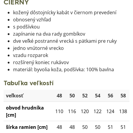
ČIERNY
kožený dôstojnícky kabát v čiernom prevedení
obnosený vzhľad
s podšívkou
zapínanie na dva rady gombíkov
dve veľké postranné vrecká s pätkami pre ruky
jedno vnútorné vrecko
vzadu rozparok
rozšírený koniec rukávov
materiál: byvolia koža, podšívka: 100% bavlna
Tabuľka veľkostí
veľkosť
48
50
52
54
56
58
obvod hrudníka
110
116
120
122
124
138
[cm]
šírka ramien [cm]
48
48
50
50
51
51