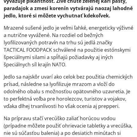
vyvažuje pikantnosť. Živé chute zelenej kari pasty,
paradajok a zmesi korenín vytvárajú naozaj lahodné
jedlo, ktoré si môžete vychutnať kdekoľvek.
Mrazené sušené jedlo je veľmi ľahké, energeticky výživné
a nutrične vyvážené. Na rozdiel od bežných
lyofilizovaných potravín na trhu sú jedlá značky
TACTICAL FOODPACK schválené na použitie estónskymi
špeciálnymi silami a spĺňajú požiadavky aj iných
špeciálnych síl krajín NATO.
Jedlo sa najskôr uvarí ako celok bez použitia chemických
prísad, následne sa lyofilizuje mrazom a vloží do
odolného obalu s možnosťou opätovného uzavretia. Je
to perfektná voľba pre horolezcov, turistov a vojakov,
vďaka dlhej trvanlivosti ho však ocenia aj prepperi.
Na prípravu stačí vrecúško zaliať horúcou vodou
(prípadne môžete použiť ohrievacie tabletky a vrecúška,
nie sú súčasťou balenia) a po desiatich minútach si