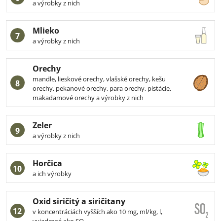
a výrobky z nich
Mlieko
7
a výrobky z nich
Orechy
mandle, lieskové orechy, vlašské orechy, kešu
8
orechy, pekanové orechy, para orechy, pistácie,
makadamové orechy a výrobky z nich
Zeler
9
a výrobky z nich
Horčica
10
a ich výrobky
Oxid siričitý a siričitany
12
v koncentráciách vyšších ako 10 mg, ml/kg, l,