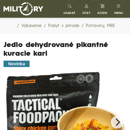
Army shop MILITARY RANGE SK
HĽADAŤ
ÚČET
KOŠÍK
MENU
Vybavenie
Pobyt v prírode
Potraviny, MRE
Jedlo dehydrované pikantné
kuracie kari
Novinka