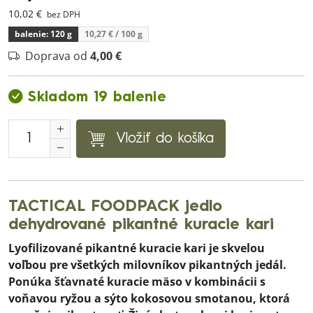
10,02 €
bez DPH
balenie: 120 g
10,27 €
/ 100 g
Doprava od
4,00 €
Skladom 19 balenie
Vložiť do košíka
TACTICAL FOODPACK jedlo
dehydrované pikantné kuracie kari
Lyofilizované pikantné kuracie kari je skvelou
voľbou pre všetkých milovníkov pikantných jedál.
Ponúka šťavnaté kuracie mäso v kombinácii s
voňavou ryžou a sýto kokosovou smotanou, ktorá