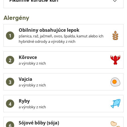
Pikantné kuracie kari
Alergény
Obilniny obsahujúce lepok
1
pšenica, raž, jačmeň, ovos, špalda, kamut alebo ich
hybridné odrody a výrobky z nich
Kôrovce
2
a výrobky z nich
Vajcia
3
a výrobky z nich
Ryby
4
a výrobky z nich
Sójové bôby (sója)
6