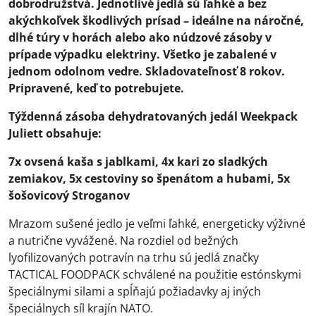
dobrodružstvá. Jednotlivé jedlá sú ľahké a bez
akýchkoľvek škodlivých prísad – ideálne na náročné,
dlhé túry v horách alebo ako núdzové zásoby v
prípade výpadku elektriny. Všetko je zabalené v
jednom odolnom vedre. Skladovateľnosť 8 rokov.
Pripravené, keď to potrebujete.
Týždenná zásoba dehydratovaných jedál Weekpack
Juliett obsahuje:
7x ovsená kaša s jablkami, 4x kari zo sladkých
zemiakov, 5x cestoviny so špenátom a hubami, 5x
šošovicový Stroganov
Mrazom sušené jedlo je veľmi ľahké, energeticky výživné
a nutrične vyvážené. Na rozdiel od bežných
lyofilizovaných potravín na trhu sú jedlá značky
TACTICAL FOODPACK schválené na použitie estónskymi
špeciálnymi silami a spĺňajú požiadavky aj iných
špeciálnych síl krajín NATO.