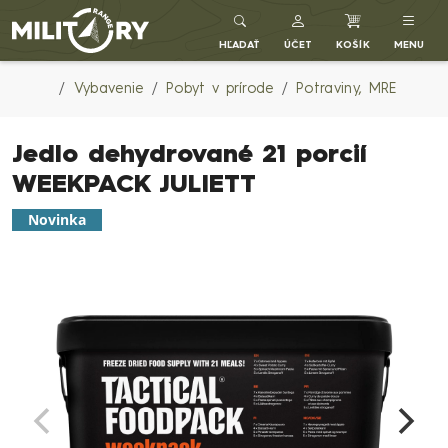
Army shop MILITARY RANGE SK
HĽADAŤ
ÚČET
KOŠÍK
MENU
Vybavenie
Pobyt v prírode
Potraviny, MRE
Jedlo dehydrované 21 porcií
WEEKPACK JULIETT
Novinka