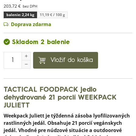
203,72 €
bez DPH
balenie: 2,24 kg
11,19 €
/ 100 g
Doprava zdarma
Skladom 2 balenie
Vložiť do košíka
TACTICAL FOODPACK jedlo
dehydrované 21 porcií WEEKPACK
JULIETT
Weekpack Juliett je týždenná zásoba lyofilizovaných
rastlinných jedál. Obsahuje 21 porcií vegánskych
jedál. Vhodné pre núdzové situácie a outdoorové