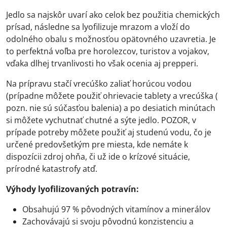
Jedlo sa najskôr uvarí ako celok bez použitia chemických
prísad, následne sa lyofilizuje mrazom a vloží do
odolného obalu s možnosťou opätovného uzavretia. Je
to perfektná voľba pre horolezcov, turistov a vojakov,
vďaka dlhej trvanlivosti ho však ocenia aj prepperi.
Na prípravu stačí vrecúško zaliať horúcou vodou
(prípadne môžete použiť ohrievacie tablety a vrecúška (
pozn. nie sú súčasťou balenia) a po desiatich minútach
si môžete vychutnať chutné a sýte jedlo. POZOR, v
prípade potreby môžete použiť aj studenú vodu, čo je
určené predovšetkým pre miesta, kde nemáte k
dispozícii zdroj ohňa, či už ide o krízové situácie,
prírodné katastrofy atď.
Výhody lyofilizovaných potravín:
Obsahujú 97 % pôvodných vitamínov a minerálov
Zachovávajú si svoju pôvodnú konzistenciu a