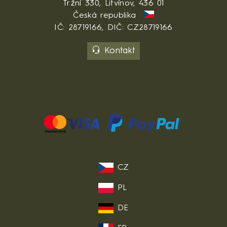
Tržní 330, Litvínov, 436 01
Česká republika
IČ: 28719166, DIČ: CZ28719166
Kontakt
CZ
PL
DE