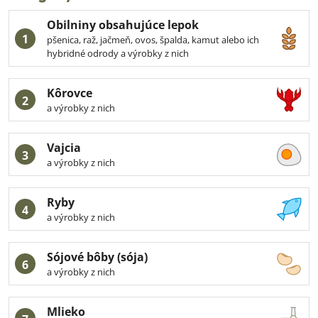
Obilniny obsahujúce lepok
1
pšenica, raž, jačmeň, ovos, špalda, kamut alebo ich
hybridné odrody a výrobky z nich
Kôrovce
2
a výrobky z nich
Vajcia
3
a výrobky z nich
Ryby
4
a výrobky z nich
Sójové bôby (sója)
6
a výrobky z nich
Mlieko