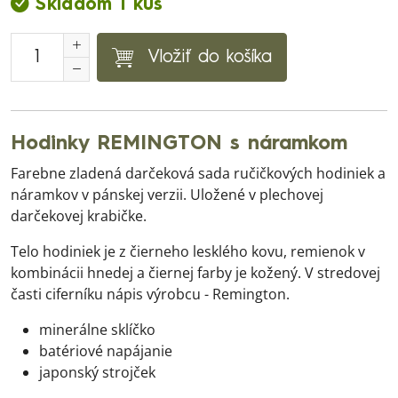
Skladom 1 kus
Vložiť do košíka
Hodinky REMINGTON s náramkom
Farebne zladená darčeková sada ručičkových hodiniek a
náramkov v pánskej verzii. Uložené v plechovej
darčekovej krabičke.
Telo hodiniek je z čierneho lesklého kovu, remienok v
kombinácii hnedej a čiernej farby je kožený. V stredovej
časti ciferníku nápis výrobcu - Remington.
minerálne sklíčko
batériové napájanie
japonský strojček