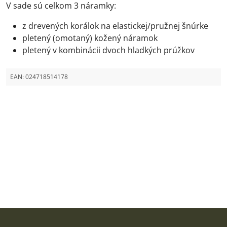
V sade sú celkom 3 náramky:
z drevených korálok na elastickej/pružnej šnúrke
pletený (omotaný) kožený náramok
pletený v kombinácii dvoch hladkých prúžkov
EAN:
024718514178