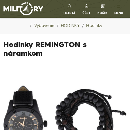
Army shop MILITARY RANGE SK
HĽADAŤ
ÚČET
KOŠÍK
MENU
Vybavenie
HODINKY
Hodinky
Hodinky REMINGTON s
náramkom