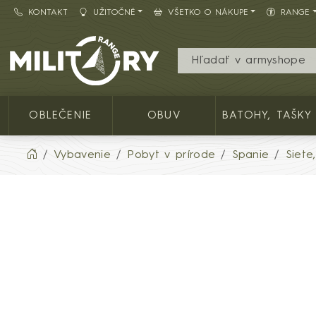
KONTAKT
UŽITOČNÉ
VŠETKO O NÁKUPE
RANGE
Army shop MILITARY RANGE SK
OBLEČENIE
OBUV
BATOHY, TAŠKY
Vybavenie
Pobyt v prírode
Spanie
Siete