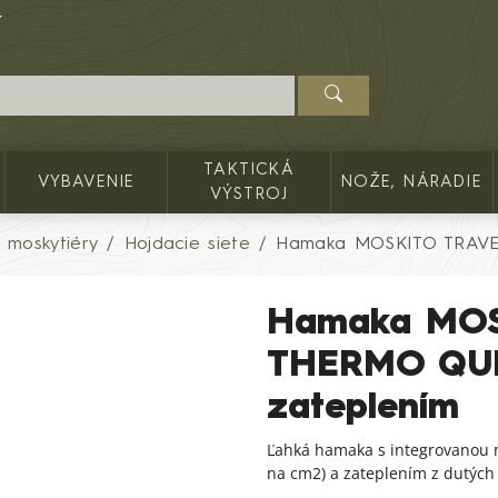
TAKTICKÁ
VYBAVENIE
NOŽE, NÁRADIE
VÝSTROJ
, moskytiéry
Hojdacie siete
Hamaka MOSKITO TRAVEL
Hamaka MOS
THERMO QUIL
zateplením
Ľahká hamaka s integrovanou m
na cm2) a zateplením z dutých