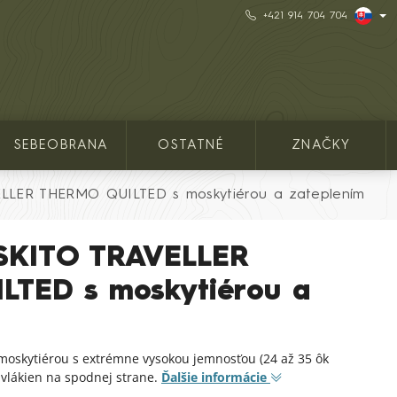
+421 914 704 704
SEBEOBRANA
OSTATNÉ
ZNAČKY
LER THERMO QUILTED s moskytiérou a zateplením
KITO TRAVELLER
TED s moskytiérou a
oskytiérou s extrémne vysokou jemnosťou (24 až 35 ôk
 vlákien na spodnej strane.
Ďalšie informácie