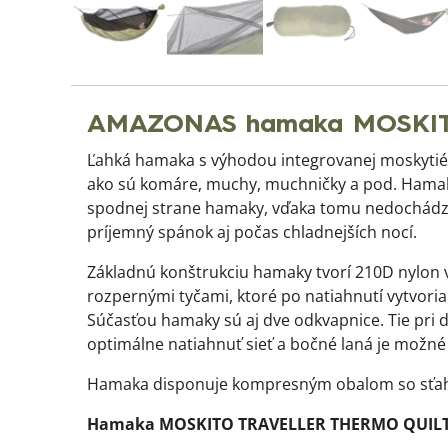
AMAZONAS hamaka MOSKITO 
Ľahká hamaka s výhodou integrovanej moskytié
ako sú komáre, muchy, muchničky a pod. Hamak
spodnej strane hamaky, vďaka tomu nedochádza k
príjemný spánok aj počas chladnejších nocí.
Základnú konštrukciu hamaky tvorí 210D nylon v
rozpernými tyčami, ktoré po natiahnutí vytvori
Súčasťou hamaky sú aj dve odkvapnice. Tie pri
optimálne natiahnuť sieť a bočné laná je možné
Hamaka disponuje kompresným obalom so sťah
Hamaka MOSKITO TRAVELLER THERMO QUILT