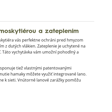
skytiérou a zateplením
skytiéra vás perfektne ochráni pred hmyzom
z dutých vlákien. Zateplenie je uchytené na
sť. Táto vychytávka vám umožní pohodlný a
isponuje tiež vlastnými patentovanými
pnutie hamaky môžete využiť integrované lano.
e k sieti. Vnútorné lanové zarážky pomôžu