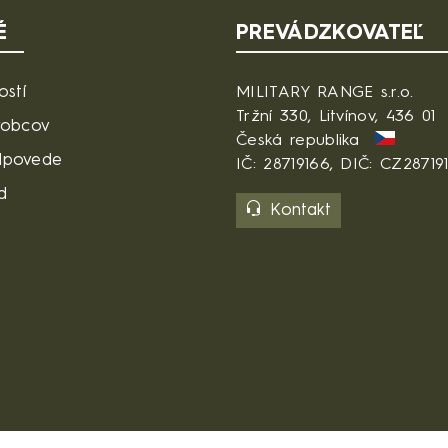
É
PREVÁDZKOVATEĽ
ostí
MILITARY RANGE s.r.o.
Tržní 330, Litvínov, 436 01
robcov
Česká republika
dpovede
IČ: 28719166, DIČ: CZ28719
d
Kontakt