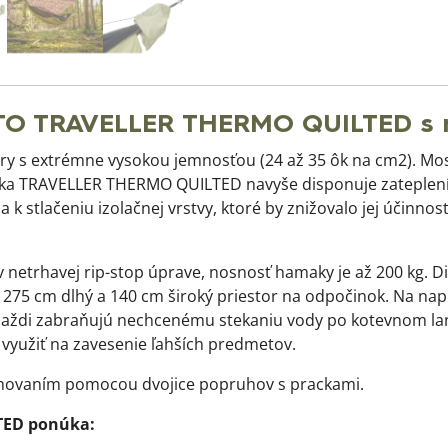
TRAVELLER THERMO QUILTED s mo
ry s extrémne vysokou jemnosťou (24 až 35 ôk na cm2). Mo
a TRAVELLER THERMO QUILTED navyše disponuje zateplením 
 stlačeniu izolačnej vrstvy, ktoré by znižovalo jej účinno
 netrhavej rip-stop úprave, nosnosť hamaky je až 200 kg. D
a 275 cm dlhý a 140 cm široký priestor na odpočinok. Na na
 daždi zabraňujú nechcenému stekaniu vody po kotevnom lan
 využiť na zavesenie ľahších predmetov.
ovaním pomocou dvojice popruhov s prackami.
ED ponúka: