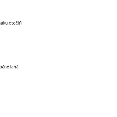
aku otočiť)
očné laná