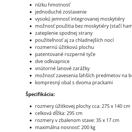
nízku hmotnosť
jednoduché zostavenie
vysokú jemnosť integrovanej moskytiéry
možnosť použitia bez moskytiéry (stačí ham
zateplenie spodnej strany
použiteľnosť aj za chladnejších nocí
rozmernú úžitkovú plochu
patentované rozperné tyče
dve odkvapnice
vnútorné lanové zarážky
možnosť zavesenia ľahších predmetov na b
kompresný obal s dvoma prackami
Špecifikácia:
rozmery úžitkovej plochy cca: 275 x 140 cm
celková dĺžka: 295 cm
rozmery v zbalenom stave: 35 x 17 cm
maximálna nosnosť: 200 kg