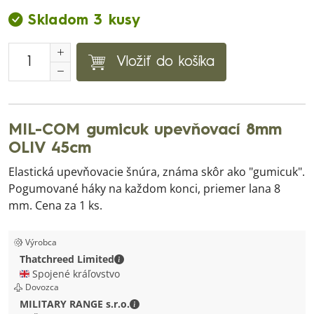
Skladom 3 kusy
Vložiť do košíka
MIL-COM gumicuk upevňovací 8mm
OLIV 45cm
Elastická upevňovacie šnúra, známa skôr ako "gumicuk".
Pogumované háky na každom konci, priemer lana 8
mm. Cena za 1 ks.
Výrobca
Thatchreed Limited - Kontaktné údaje
Thatchreed Limited
🇬🇧 Spojené kráľovstvo
Dovozca
MILITARY RANGE s.r.o. - Kontaktné ú
MILITARY RANGE s.r.o.