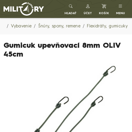
Army shop MILITARY RANGE SK
HĽADAŤ
ÚČET
KOŠÍK
MENU
Vybavenie
Šnúry, spony, remene
Flexidráty, gumicuky
Gumicuk upevňovací 8mm OLIV
45cm