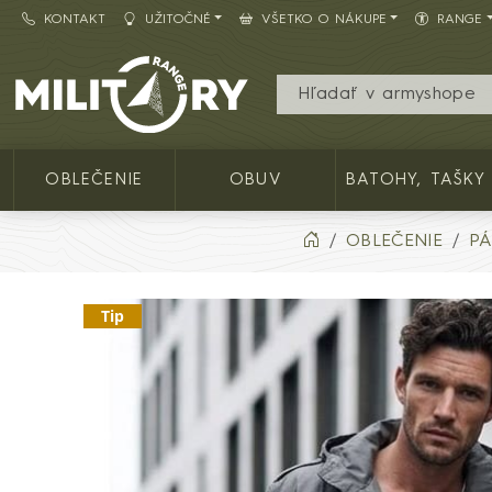
KONTAKT
UŽITOČNÉ
VŠETKO O NÁKUPE
RANGE
Army shop MILITARY RANGE SK
OBLEČENIE
OBUV
BATOHY, TAŠKY
OBLEČENIE
PÁ
Tip