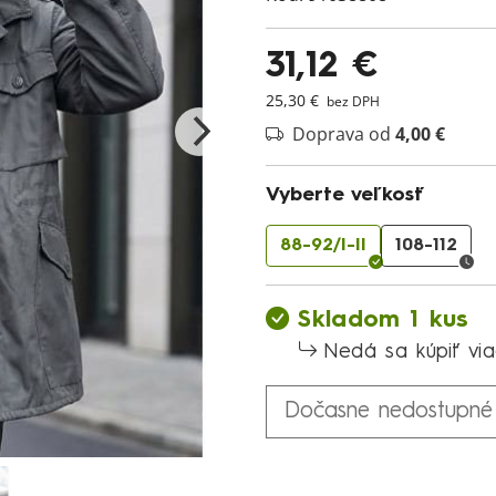
31,12 €
25,30 €
bez DPH
Doprava od
4,00 €
Vyberte veľkosť
88-92/I-II
108-112
Skladom 1 kus
Nedá sa kúpiť vi
Dočasne nedostupné