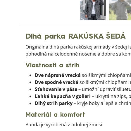
Dlhá parka RAKÚSKA ŠEDÁ
Originálna dlhá parka rakúskej armády v šedej f
pohodlná na celodenné nosenie a dobre sa komb
Vlastnosti a strih
Dve náprsné vrecká
so šikmými chlopňami 
Dve spodné vrecká
so šikmými chlopňami na
Sťahovanie v páse
– umožní upraviť siluet
Ľahká kapucňa v golieri
– ukrytá na zips, 
Dlhý strih parky
– kryje boky a lepšie chrán
Materiál a komfort
Bunda je vyrobená z odolnej zmesi: