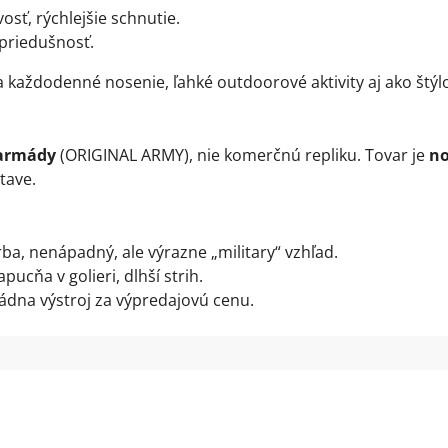
vosť, rýchlejšie schnutie.
 priedušnosť.
a každodenné nosenie, ľahké outdoorové aktivity aj ako š
 armády
(ORIGINAL ARMY), nie komerčnú repliku. Tovar je
no
tave.
rba, nenápadný, ale výrazne „military“ vzhľad.
pucňa v golieri, dlhší strih.
ádna výstroj za výpredajovú cenu.