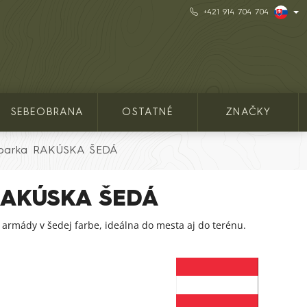
+421 914 704 704
SEBEOBRANA
OSTATNÉ
ZNAČKY
 parka RAKÚSKA ŠEDÁ
 RAKÚSKA ŠEDÁ
 armády v šedej farbe, ideálna do mesta aj do terénu.