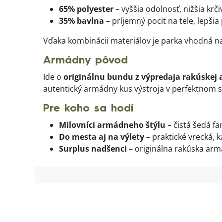
65% polyester
– vyššia odolnosť, nižšia krči
35% bavlna
– príjemný pocit na tele, lepšia
Vďaka kombinácii materiálov je parka vhodná n
Armádny pôvod
Ide o
originálnu bundu z výpredaja rakúskej
autentický armádny kus výstroja v perfektnom s
Pre koho sa hodí
Milovníci armádneho štýlu
– čistá šedá fa
Do mesta aj na výlety
– praktické vrecká, ka
Surplus nadšenci
– originálna rakúska arm