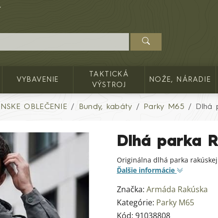
TAKTICKÁ
VYBAVENIE
NOŽE, NÁRADIE
VÝSTROJ
NSKE OBLEČENIE
Bundy, kabáty
Parky M65
Dlhá
Dlhá parka
Originálna dlhá parka rakúskej
Ďalšie informácie
Značka:
Armáda Rakúska
Kategórie:
Parky M65
Kód:
91038808