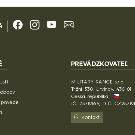
4
É
PREVÁDZKOVATEĽ
ostí
MILITARY RANGE s.r.o.
Tržní 330, Litvínov, 436 01
robcov
Česká republika
dpovede
IČ: 28719166, DIČ: CZ28719
d
Kontakt