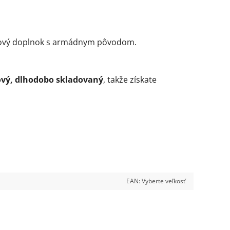
týlový doplnok s armádnym pôvodom.
vý, dlhodobo skladovaný
, takže získate
EAN:
Vyberte veľkosť