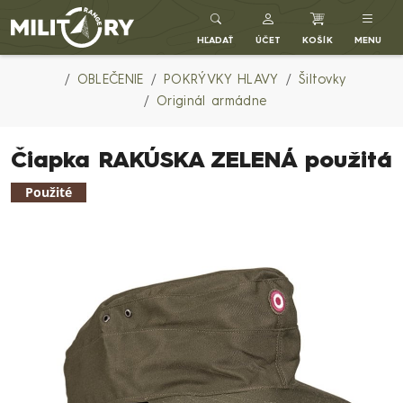
Army shop MILITARY RANGE SK
HĽADAŤ
ÚČET
KOŠÍK
MENU
OBLEČENIE
POKRÝVKY HLAVY
Šiltovky
Originál armádne
Čiapka RAKÚSKA ZELENÁ použitá
Použité