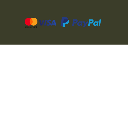
CZ
PL
DE
FR
IT
EU
© 2026 MILITARY RANGE s.r.o.