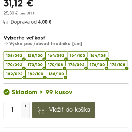
31,12 €
25,30 €
bez DPH
Doprava od
4,00 €
Vyberte veľkosť
Výška pos./obvod hrudníku [cm]
158/092
158/100
164/092
164/100
164/108
170/092
170/100
170/108
176/092
176/100
176/108
182/092
182/100
188/100
Skladom > 99 kusov
Vložiť do košíka