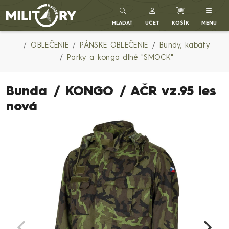
Army shop MILITARY RANGE SK
HĽADAŤ
ÚČET
KOŠÍK
MENU
OBLEČENIE
PÁNSKE OBLEČENIE
Bundy, kabáty
Parky a konga dlhé "SMOCK"
Bunda / KONGO / AČR vz.95 les
nová