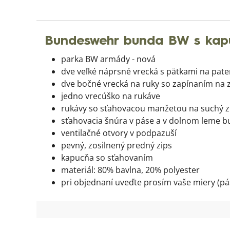
Bundeswehr bunda BW s kap
parka BW armády - nová
dve veľké náprsné vrecká s pätkami na pat
dve bočné vrecká na ruky so zapínaním na 
jedno vrecúško na rukáve
rukávy so sťahovacou manžetou na suchý z
sťahovacia šnúra v páse a v dolnom leme 
ventilačné otvory v podpazuší
pevný, zosilnený predný zips
kapucňa so sťahovaním
materiál: 80% bavlna, 20% polyester
pri objednaní uveďte prosím vaše miery (pás