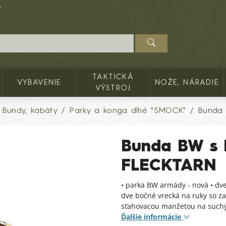
TAKTICKÁ
VYBAVENIE
NOŽE, NÁRADIE
VÝSTROJ
Bundy, kabáty
Parky a konga dlhé "SMOCK"
Bunda 
Bunda BW s 
FLECKTARN
• parka BW armády - nová • dv
dve bočné vrecká na ruky so za
sťahovacou manžetou na suchý 
Ďalšie informácie