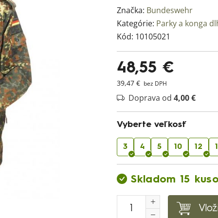
Značka:
Bundeswehr
Kategórie:
Parky a konga d
Kód:
10105021
48,55 €
39,47 €
bez DPH
Doprava od
4,00 €
Vyberte veľkosť
3
4
5
10
12
Skladom 15 kus
Vlož