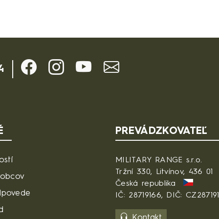
4
É
PREVÁDZKOVATEĽ
ostí
MILITARY RANGE s.r.o.
Tržní 330, Litvínov, 436 01
robcov
Česká republika
dpovede
IČ: 28719166, DIČ: CZ28719
d
Kontakt