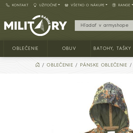
KONTAKT
UŽITOČNÉ
VŠETKO O NÁKUPE
RANGE
Army shop MILITARY RANGE SK
OBLEČENIE
OBUV
BATOHY, TAŠKY
OBLEČENIE
PÁNSKE OBLEČENIE