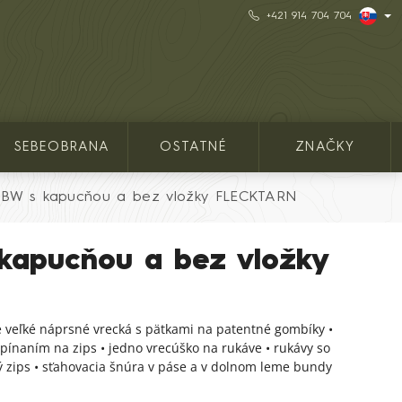
+421 914 704 704
SEBEOBRANA
OSTATNÉ
ZNAČKY
BW s kapucňou a bez vložky FLECKTARN
kapucňou a bez vložky
e veľké náprsné vrecká s pätkami na patentné gombíky •
pínaním na zips • jedno vrecúško na rukáve • rukávy so
zips • sťahovacia šnúra v páse a v dolnom leme bundy