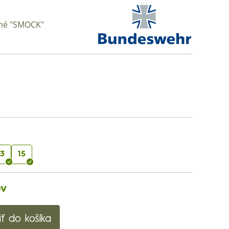
lhé "SMOCK"
13
15
ov
iť do košíka