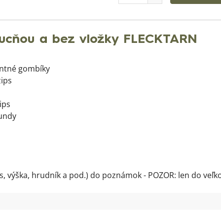
ucňou a bez vložky FLECKTARN
entné gombíky
zips
ips
bundy
, výška, hrudník a pod.) do poznámok - POZOR: len do veľkosť