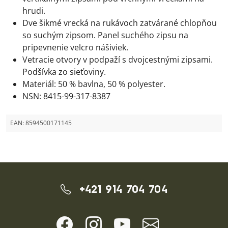
hrudi.
Dve šikmé vrecká na rukávoch zatvárané chlopňou
so suchým zipsom. Panel suchého zipsu na
pripevnenie velcro nášiviek.
Vetracie otvory v podpaží s dvojcestnými zipsami.
Podšívka zo sieťoviny.
Materiál: 50 % bavlna, 50 % polyester.
NSN: 8415-99-317-8387
EAN:
8594500171145
+421 914 704 704