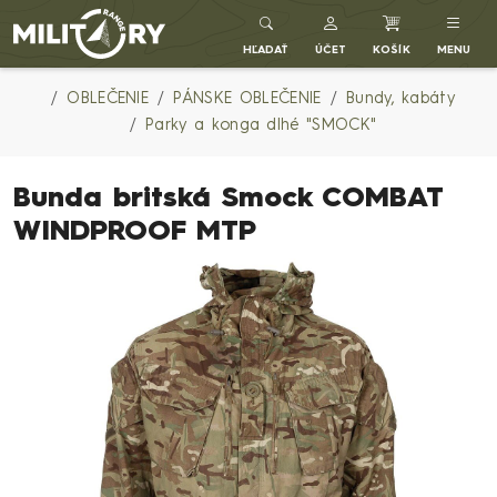
Army shop MILITARY RANGE SK
HĽADAŤ
ÚČET
KOŠÍK
MENU
OBLEČENIE
PÁNSKE OBLEČENIE
Bundy, kabáty
Parky a konga dlhé "SMOCK"
Bunda britská Smock COMBAT
WINDPROOF MTP