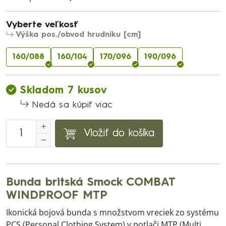
Vyberte veľkosť
Výška pos./obvod hrudníku [cm]
160/088
160/104
170/096
190/096
Skladom 7 kusov
Nedá sa kúpiť viac
Vložiť do košíka
Bunda britská Smock COMBAT
WINDPROOF MTP
Ikonická bojová bunda s množstvom vreciek zo systému
PCS (Personal Clothing System) v potlači MTP (Multi