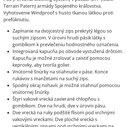
Terrain Patern) armády Spojeného kráľovstva.
Vyhotovenie Windproof s husto tkanou látkou proti
prefúknutiu.
Zapínanie na dvojcestný zips prekrytý légou so
suchým zipsom. V úrovni hrudi pásik látky s
gombíkom k prevlečeniu hodnostného označenia.
Integrovaná kapucňa po obvode vystužená drôtom.
Kapucňu je možné zrolovať a zaistiť pomocou
keprovky, aby tvorila golier.
Vnútorné šnúrky na stiahnutie v páse. Konce
rukávov s manžetami na suchý zips.
Spodný okraj nohavíc je možné stiahnuť pomocou
vnútornej šnúrky.
Štyri vakové vrecká zavierané chlopňou s
gombíkom. Dve na hrudi, dve v úrovni pásu.
Dve vrecká na ruky podšité flisom pod vrchnými
vakovými vreckami. Dve ploché vrecká s
vertikálnými zipsami pod vrchnými vreckami na