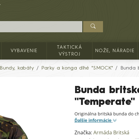
TAKTICKÁ
VYBAVENIE
NOŽE, NÁRADIE
VÝSTROJ
Bundy, kabáty
Parky a konga dlhé "SMOCK"
Bunda 
Bunda brit
"Temperate"
Originálna britská bunda do c
Ďalšie informácie
Značka:
Armáda Britská