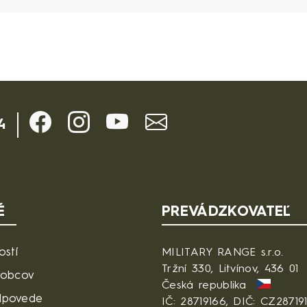
4
É
PREVÁDZKOVATEĽ
ostí
MILITARY RANGE s.r.o.
Tržní 330, Litvínov, 436 01
robcov
Česká republika
dpovede
IČ: 28719166, DIČ: CZ28719