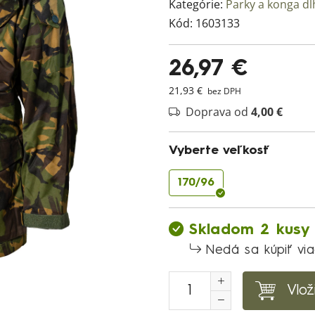
Kategórie:
Parky a konga d
Kód:
1603133
26,97 €
21,93 €
bez DPH
Doprava od
4,00 €
Vyberte veľkosť
170/96
Skladom 2 kusy
Nedá sa kúpiť vi
Vlož