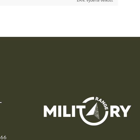
EAN:
Vyberte veľkosť
166