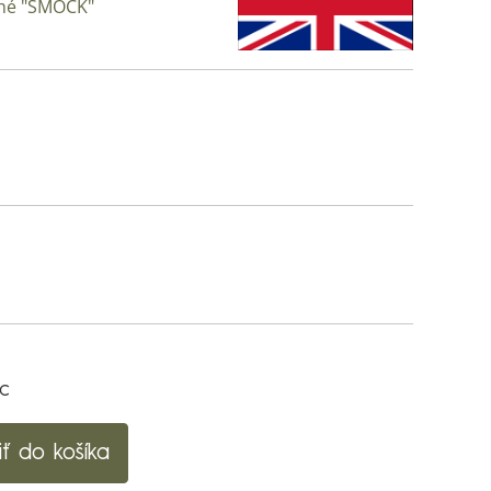
lhé "SMOCK"
ac
iť do košíka