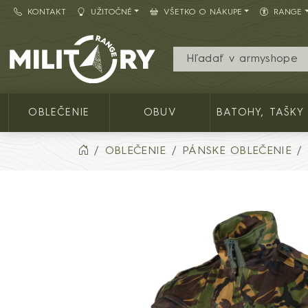
KONTAKT
UŽITOČNÉ
VŠETKO O NÁKUPE
RANGE
Army shop MILITARY RANGE SK
OBLEČENIE
OBUV
BATOHY, TAŠKY
OBLEČENIE
PÁNSKE OBLEČENIE