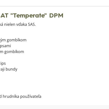
AT "Temperate" DPM
ná nielen vďaka SAS.
eľkým gombíkom
ipsami
ľkým gombíkom
ips
aji bundy
d hrudníka používateľa