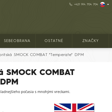
+421 914 704 704
SEBEOBRANA
OSTATNÉ
ZNAČKY
britská SMOCK COMBAT "Temperate" DPM
ská SMOCK COMBAT
 DPM
hladnejšieho počasia s mnohými vreckami.