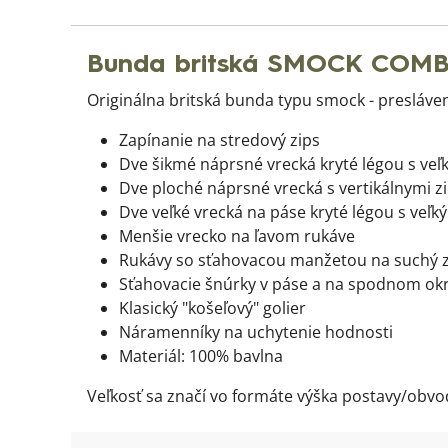
Bunda britská SMOCK COMB
Originálna britská bunda typu smock - presláve
Zapínanie na stredový zips
Dve šikmé náprsné vrecká kryté légou s v
Dve ploché náprsné vrecká s vertikálnymi z
Dve veľké vrecká na páse kryté légou s ve
Menšie vrecko na ľavom rukáve
Rukávy so sťahovacou manžetou na suchý z
Sťahovacie šnúrky v páse a na spodnom okr
Klasický "košeľový" golier
Náramenníky na uchytenie hodnosti
Materiál: 100% bavlna
Veľkosť sa značí vo formáte výška postavy/obvo