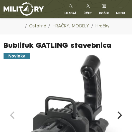
Army shop MILITARY RANGE SK
HĽADAŤ
ÚČET
KOŠÍK
MENU
Ostatné
HRAČKY, MODELY
Hračky
Bublifuk GATLING stavebnica
Novinka