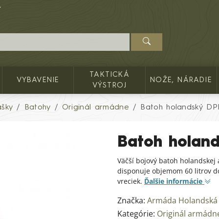
TAKTICKÁ
VYBAVENIE
NOŽE, NÁRADIE
VÝSTROJ
ašky
Batohy
Originál armádne
Batoh holandský DP
Batoh holan
Väčší bojový batoh holandskej
disponuje objemom 60 litrov d
vreciek.
Ďalšie informácie
Značka:
Armáda Holandská
Kategórie:
Originál armádn