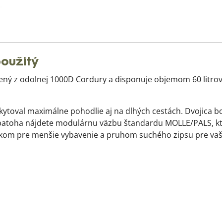
oužitý
bený z odolnej 1000D Cordury a disponuje objemom 60 litro
ytoval maximálne pohodlie aj na dlhých cestách. Dvojica b
batoha nájdete modulárnu väzbu štandardu MOLLE/PALS, kt
ckom pre menšie vybavenie a pruhom suchého zipsu pre vaš