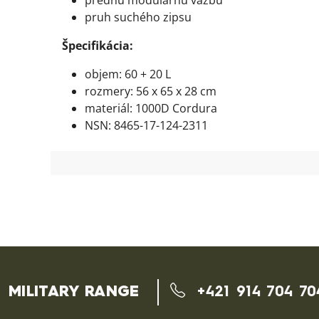
prednú modulárnu väzbu
pruh suchého zipsu
Špecifikácia:
objem: 60 + 20 L
rozmery: 56 x 65 x 28 cm
materiál: 1000D Cordura
NSN: 8465-17-124-2311
MILITARY RANGE
+421 914 704 70