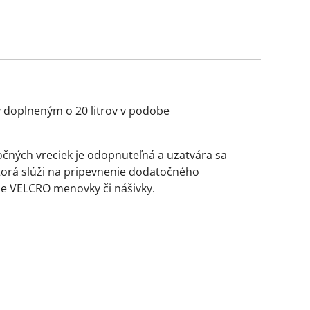
v doplneným o 20 litrov v podobe
očných vreciek je odopnuteľná a uzatvára sa
orá slúži na pripevnenie dodatočného
e VELCRO menovky či nášivky.