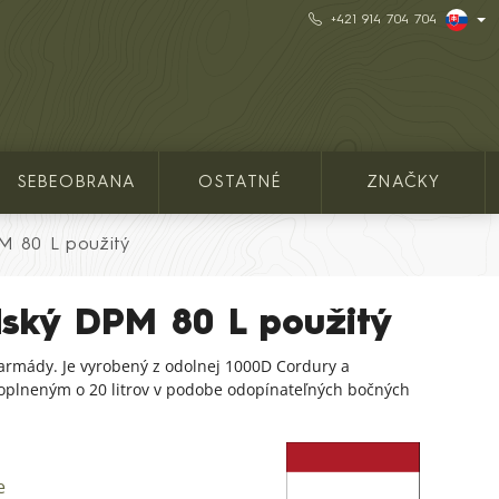
+421 914 704 704
SEBEOBRANA
OSTATNÉ
ZNAČKY
M 80 L použitý
dský DPM 80 L použitý
 armády. Je vyrobený z odolnej 1000D Cordury a
oplneným o 20 litrov v podobe odopínateľných bočných
e