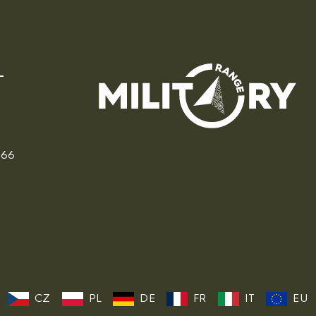
166
CZ
PL
DE
FR
IT
EU