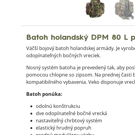
Batoh holandský DPM 80 L p
Väčší bojový batoh holandskej armády. Je vyro
odopínateľných bočných vreciek.
Nosný systém batoha je prevedený tak, aby posk
pomocou chlopne so zipsom. Na prednej časti 
kompatibilného vybavenia. Veko disponuje vre
Batoh ponúka:
odolnú konštrukciu
dve odopínateľné bočné vrecká
nastaviteľný chrbtový systém
elastický hrudný popruh