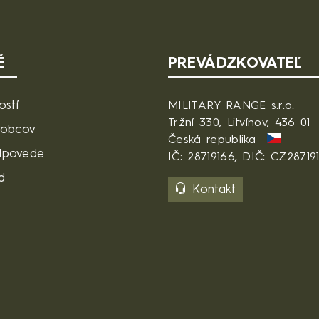
É
PREVÁDZKOVATEĽ
ostí
MILITARY RANGE s.r.o.
Tržní 330, Litvínov, 436 01
robcov
Česká republika
dpovede
IČ: 28719166, DIČ: CZ28719
d
Kontakt