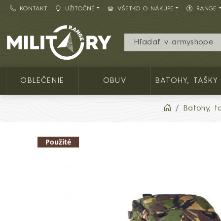
KONTAKT
UŽITOČNÉ
VŠETKO O NÁKUPE
RANGE
Army shop MILITARY RANGE SK
OBLEČENIE
OBUV
BATOHY, TAŠKY
Batohy, t
Použité