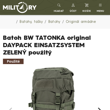
Army shop MILITARY RANGE SK
HĽADAŤ
ÚČET
KOŠÍK
MENU
Batohy, tašky
Batohy
Originál armádne
Batoh BW TATONKA original
DAYPACK EINSATZSYSTEM
ZELENÝ použitý
Použité