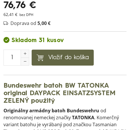
76,76 €
62,41 €
bez DPH
Doprava od
5,00 €
Skladom 31 kusov
Vložiť do košíka
Bundeswehr batoh BW TATONKA
original DAYPACK EINSATZSYSTEM
ZELENÝ použitý
Originálny armádny batoh Bundeswehru
od
renomovanej nemeckej značky
TATONKA
. Komerčný
variant batohu je vyrábaný pod značkou Tasmanian