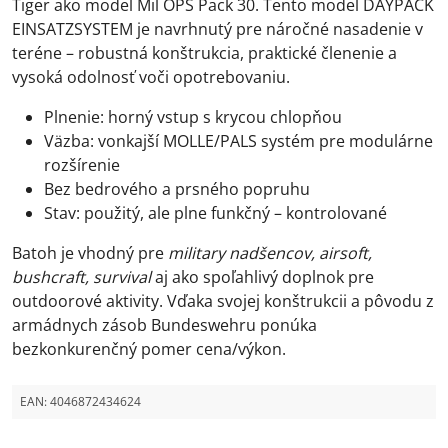
Tiger ako model Mil OPS Pack 30. Tento model DAYPACK
EINSATZSYSTEM je navrhnutý pre náročné nasadenie v
teréne – robustná konštrukcia, praktické členenie a
vysoká odolnosť voči opotrebovaniu.
Plnenie: horný vstup s krycou chlopňou
Väzba: vonkajší MOLLE/PALS systém pre modulárne
rozšírenie
Bez bedrového a prsného popruhu
Stav: použitý, ale plne funkčný – kontrolované
Batoh je vhodný pre
military nadšencov, airsoft,
bushcraft, survival
aj ako spoľahlivý doplnok pre
outdoorové aktivity. Vďaka svojej konštrukcii a pôvodu z
armádnych zásob Bundeswehru ponúka
bezkonkurenčný pomer cena/výkon.
EAN:
4046872434624